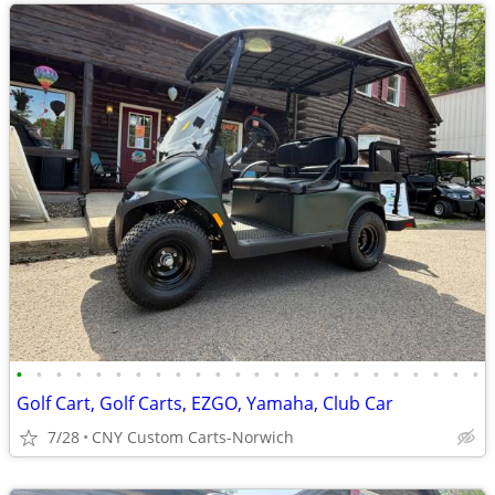
•
•
•
•
•
•
•
•
•
•
•
•
•
•
•
•
•
•
•
•
•
•
•
•
Golf Cart, Golf Carts, EZGO, Yamaha, Club Car
7/28
CNY Custom Carts-Norwich