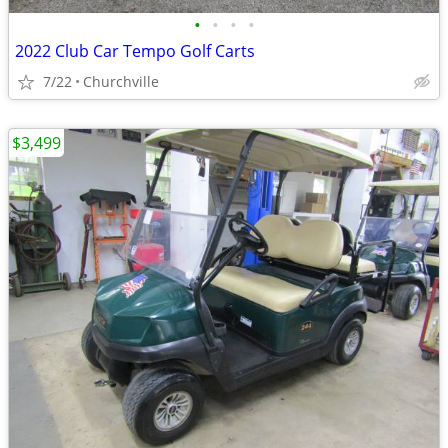
•
•
•
•
2022 Club Car Tempo Golf Carts
7/22
Churchville
$3,499