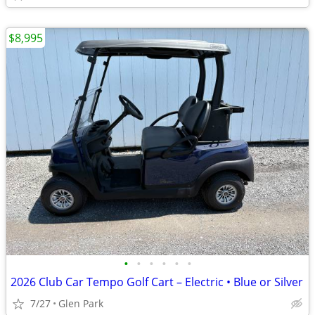
$8,995
•
•
•
•
•
•
2026 Club Car Tempo Golf Cart – Electric • Blue or Silver
7/27
Glen Park