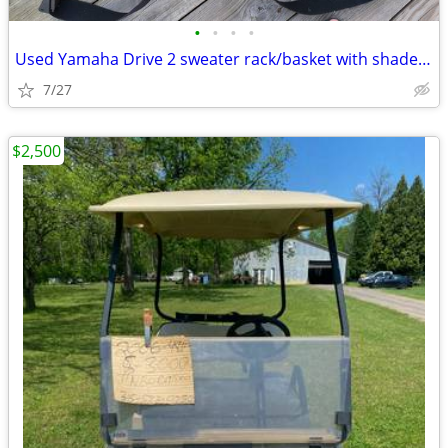
•
•
•
•
Used Yamaha Drive 2 sweater rack/basket with shade and club straps
7/27
$2,500