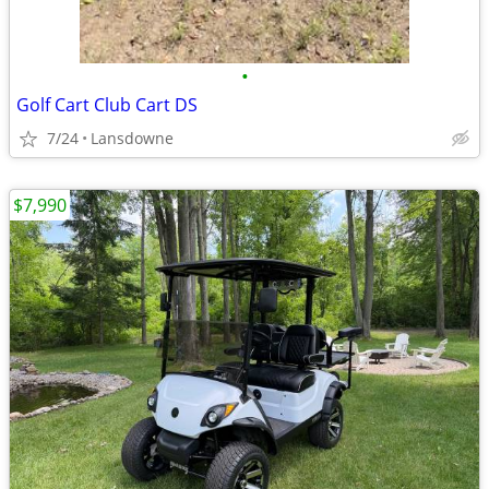
•
Golf Cart Club Cart DS
7/24
Lansdowne
$7,990