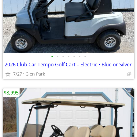
•
•
•
•
•
•
•
2026 Club Car Tempo Golf Cart – Electric • Blue or Silver
7/27
Glen Park
$8,995