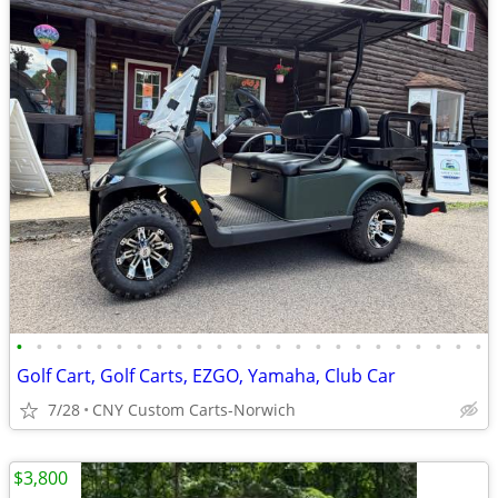
•
•
•
•
•
•
•
•
•
•
•
•
•
•
•
•
•
•
•
•
•
•
•
•
Golf Cart, Golf Carts, EZGO, Yamaha, Club Car
7/28
CNY Custom Carts-Norwich
$3,800