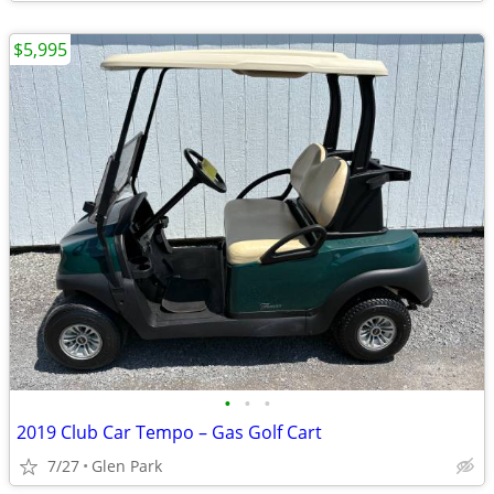
$5,995
•
•
•
2019 Club Car Tempo – Gas Golf Cart
7/27
Glen Park