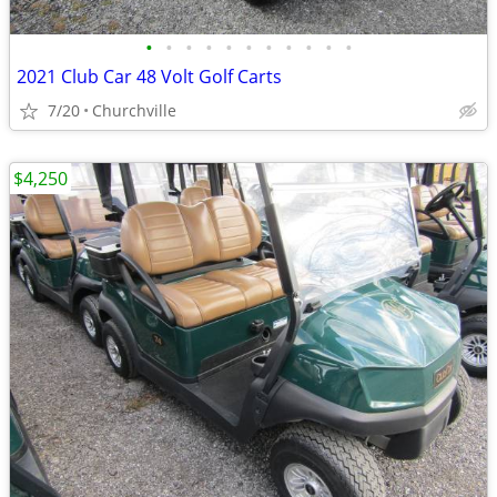
•
•
•
•
•
•
•
•
•
•
•
2021 Club Car 48 Volt Golf Carts
7/20
Churchville
$4,250