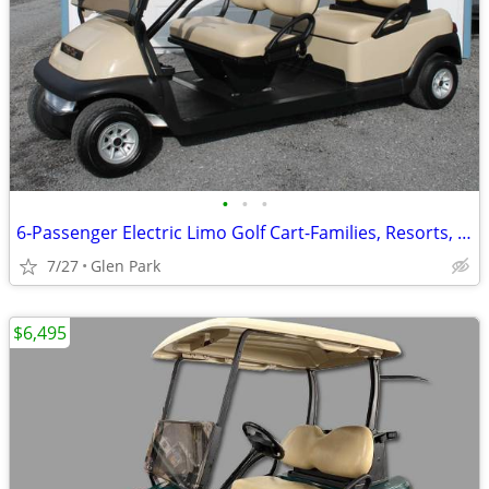
•
•
•
6‑Passenger Electric Limo Golf Cart-Families, Resorts, & Events
7/27
Glen Park
$6,495