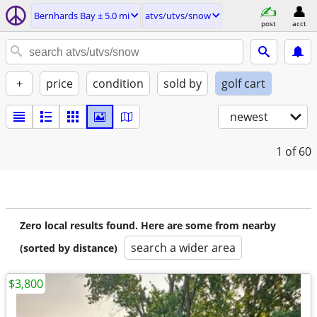
Bernhards Bay ± 5.0 mi
atvs/utvs/snow
post
acct
+
price
condition
sold by
golf cart
newest
1
of 60
Zero local results found. Here are some from nearby
search a wider area
(sorted by distance)
$3,800