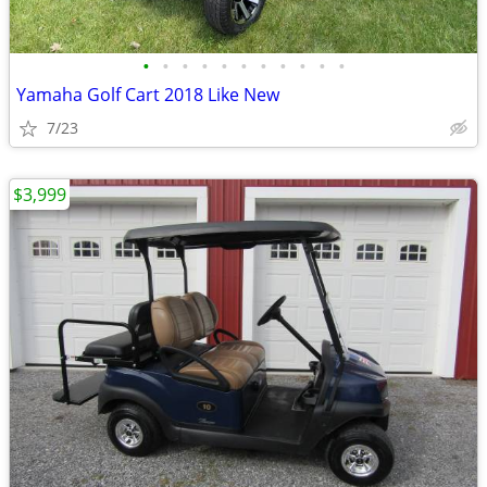
•
•
•
•
•
•
•
•
•
•
•
Yamaha Golf Cart 2018 Like New
7/23
$3,999