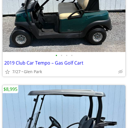
•
•
•
•
2019 Club Car Tempo – Gas Golf Cart
7/27
Glen Park
$8,995