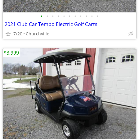
•
•
•
•
•
•
•
•
•
•
•
2021 Club Car Tempo Electric Golf Carts
7/20
Churchville
$3,999