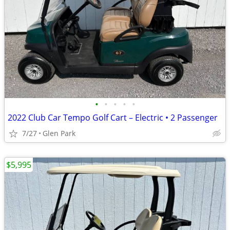
•
•
•
•
•
2022 Club Car Tempo Golf Cart – Electric • 2 Passenger
7/27
Glen Park
$5,995