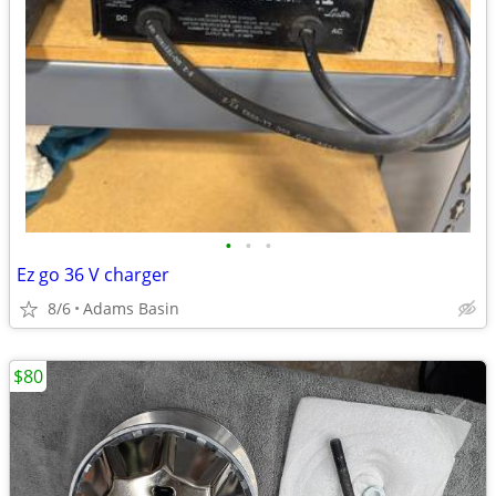
•
•
•
Ez go 36 V charger
8/6
Adams Basin
$80