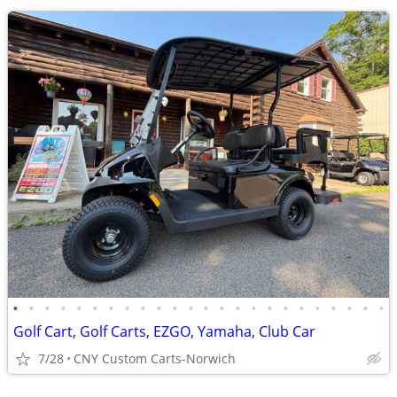
•
•
•
•
•
•
•
•
•
•
•
•
•
•
•
•
•
•
•
•
•
•
•
•
Golf Cart, Golf Carts, EZGO, Yamaha, Club Car
7/28
CNY Custom Carts-Norwich