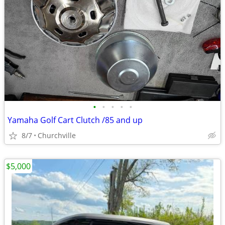
•
•
•
•
•
Yamaha Golf Cart Clutch /85 and up
8/7
Churchville
$5,000