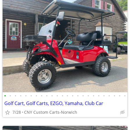
•
•
•
•
•
•
•
•
•
•
•
•
•
•
•
•
•
•
•
•
•
•
•
•
Golf Cart, Golf Carts, EZGO, Yamaha, Club Car
7/28
CNY Custom Carts-Norwich