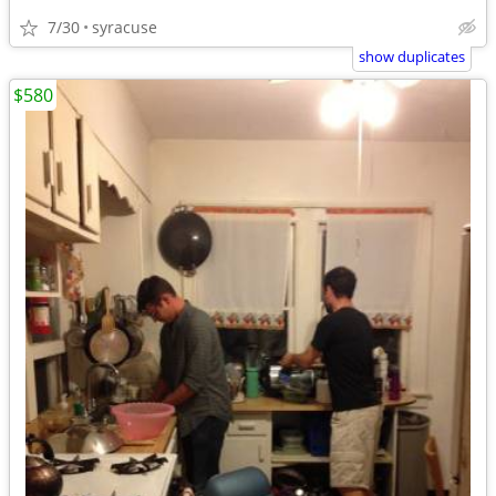
7/30
syracuse
show duplicates
$580