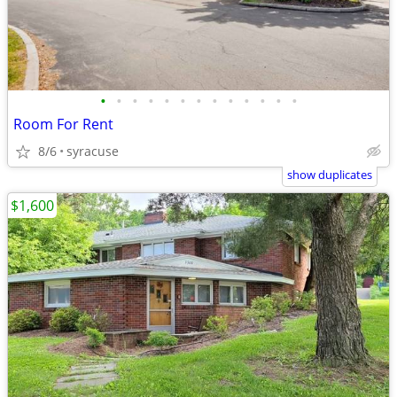
•
•
•
•
•
•
•
•
•
•
•
•
•
Room For Rent
8/6
syracuse
show duplicates
$1,600