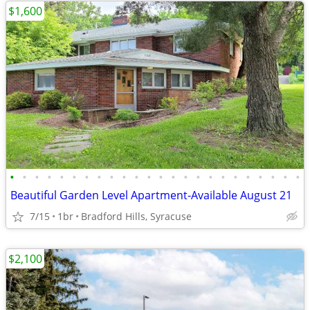
$1,600
•
•
•
•
•
•
•
•
•
•
•
•
•
•
•
•
•
•
•
•
•
•
•
•
Beautiful Garden Level Apartment-Available August 21
7/15
1br
Bradford Hills, Syracuse
$2,100