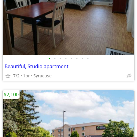
•
•
•
•
•
•
•
•
Beautiful, Studio apartment
7/2
1br
Syracuse
$2,100