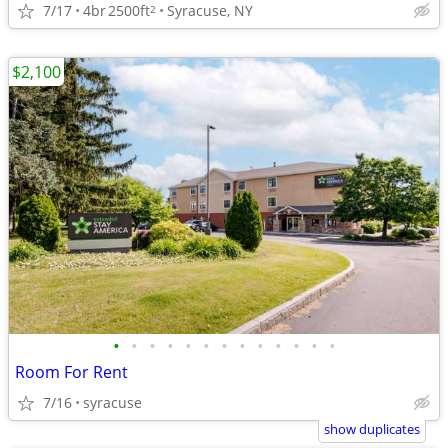
7/17
4br
2500ft
Syracuse, NY
2
$2,100
•
•
•
•
•
•
•
•
•
•
•
•
•
Room For Rent
7/16
syracuse
show duplicates