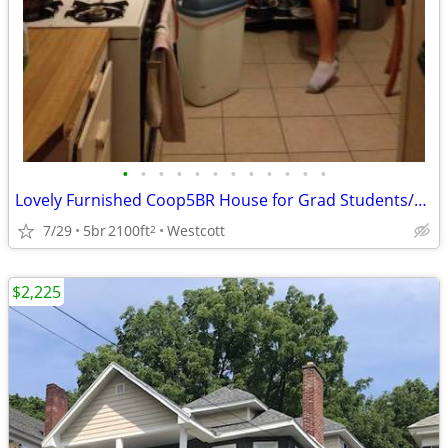
•
•
•
•
•
•
•
•
•
•
•
•
Lovely Furnished Coop5BR House for Grad Students/Working Professionals
7/29
5br
2100ft
Westcott
2
$2,225