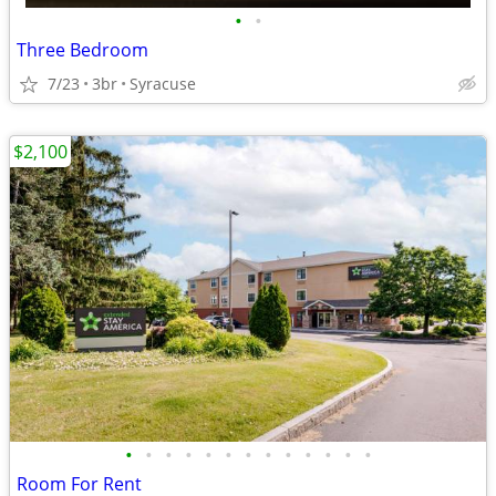
•
•
Three Bedroom
7/23
3br
Syracuse
$2,100
•
•
•
•
•
•
•
•
•
•
•
•
•
Room For Rent