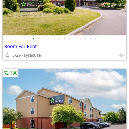
•
•
•
•
•
•
•
•
•
•
•
•
•
Room For Rent
6/29
syracuse
$2,100