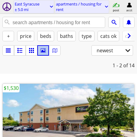
East Syracuse
apartments / housing for
± 5.0 mi
rent
post
acct
+
price
beds
baths
type
cats ok
dogs
newest
1 - 2
of 14
$1,530