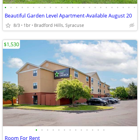
•
•
•
•
•
•
•
•
•
•
•
•
•
•
•
•
•
•
•
•
•
•
•
•
Beautiful Garden Level Apartment-Available August 20
8/3
1br
Bradford Hills, Syracuse
$1,530
•
•
•
•
•
•
•
•
•
•
•
•
•
Room For Rent