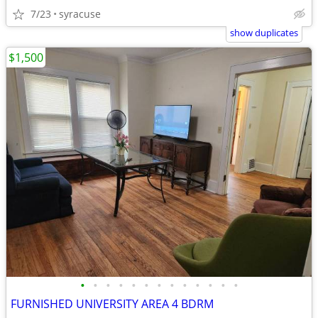
7/23
syracuse
show duplicates
$1,500
•
•
•
•
•
•
•
•
•
•
•
•
•
FURNISHED UNIVERSITY AREA 4 BDRM