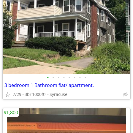
•
•
•
•
•
•
•
•
3 bedroom 1 Bathroom flat/ apartment,
7/29
3br
1000ft
Syracuse
2
$1,800