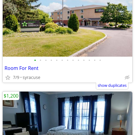
•
•
•
•
•
•
•
•
•
•
•
•
•
Room For Rent
7/9
syracuse
show duplicates
$1,200