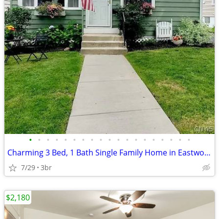
•
•
•
•
•
•
•
•
•
•
•
•
•
•
•
•
•
•
•
Charming 3 Bed, 1 Bath Single Family Home in Eastwood - Available 8/1
7/29
3br
$2,180