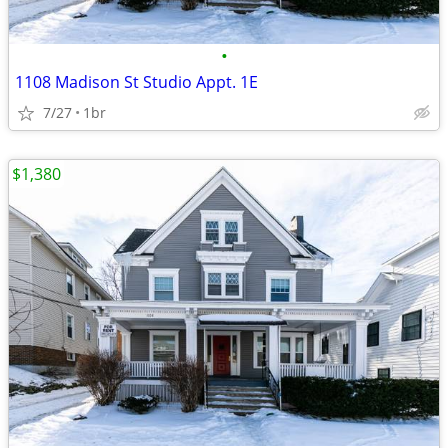
•
1108 Madison St Studio Appt. 1E
7/27
1br
$1,380