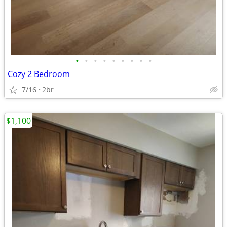
•
•
•
•
•
•
•
•
•
Cozy 2 Bedroom
7/16
2br
$1,100