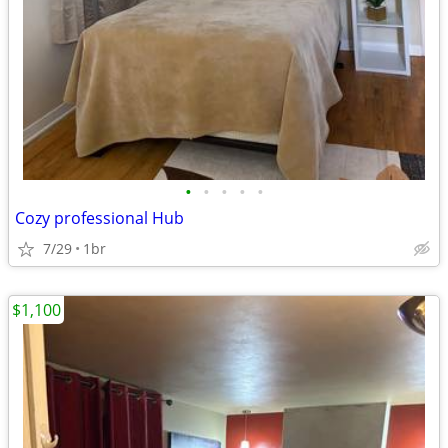
•
•
•
•
•
Cozy professional Hub
7/29
1br
$1,100