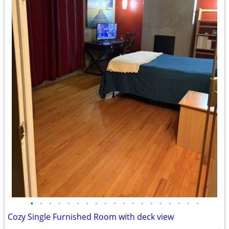
•
•
•
•
•
•
•
•
•
•
•
•
•
•
•
•
•
•
•
Cozy Single Furnished Room with deck view