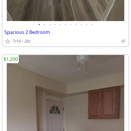
•
•
•
•
•
•
•
•
•
•
•
Spacious 2 Bedroom
7/10
2br
$1,200