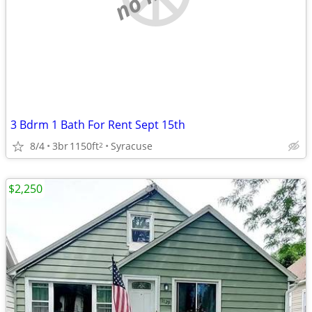
3 Bdrm 1 Bath For Rent Sept 15th
8/4
3br
1150ft
Syracuse
2
$2,250