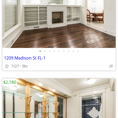
•
•
•
•
•
•
•
•
•
1209 Madison St FL-1
7/27
3br
$2,180