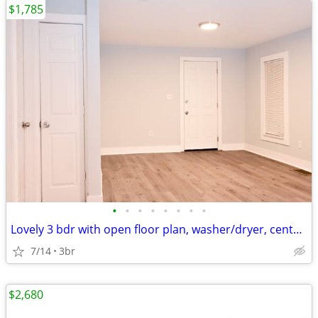
$1,785
•
•
•
•
•
•
•
•
Lovely 3 bdr with open floor plan, washer/dryer, cental heat and air,
7/14
3br
$2,680