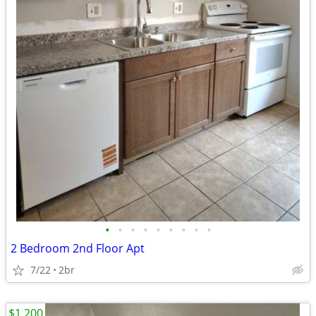
•
•
•
•
•
•
•
•
•
2 Bedroom 2nd Floor Apt
7/22
2br
$1,200