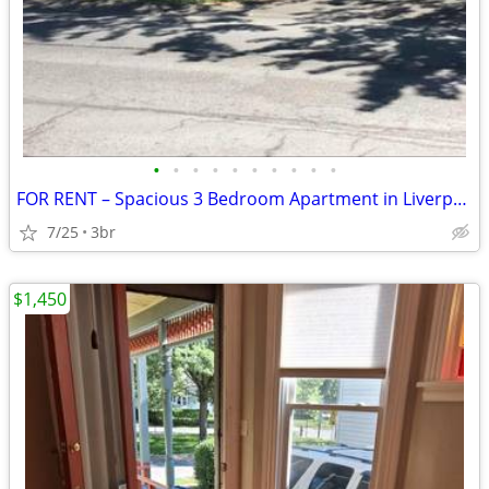
•
•
•
•
•
•
•
•
•
•
FOR RENT – Spacious 3 Bedroom Apartment in Liverpool!
7/25
3br
$1,450