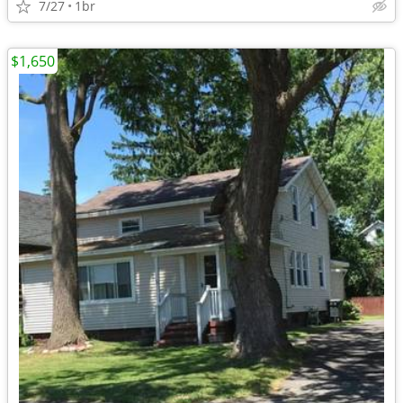
7/27
1br
$1,650