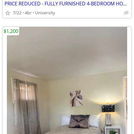
PRICE REDUCED - FULLY FURNISHED 4-BEDROOM HOME
7/22
4br
University
$1,200