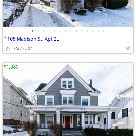
•
•
•
•
•
•
•
•
•
•
•
•
•
•
1108 Madison St. Apt 2L
7/27
3br
$1,080