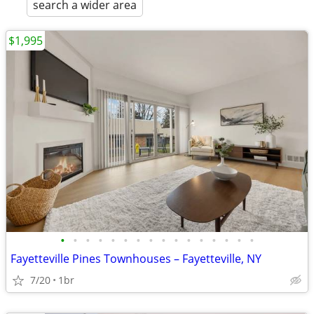
search a wider area
$1,995
•
•
•
•
•
•
•
•
•
•
•
•
•
•
•
•
Fayetteville Pines Townhouses – Fayetteville, NY
7/20
1br