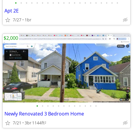
•
•
•
•
•
•
•
•
•
•
•
•
•
•
•
•
•
•
•
•
Apt 2E
7/27
1br
$2,000
•
•
•
•
•
•
•
•
•
•
•
•
Newly Renovated 3 Bedroom Home
7/21
3br
1144ft
2