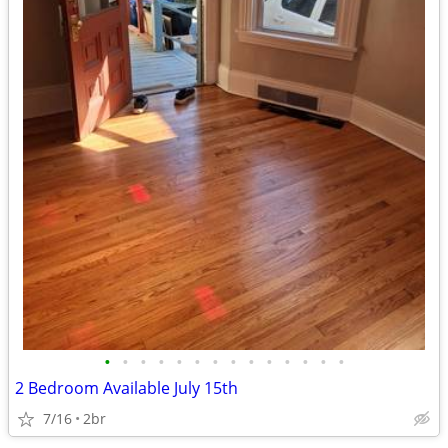
•
•
•
•
•
•
•
•
•
•
•
•
•
•
2 Bedroom Available July 15th
7/16
2br