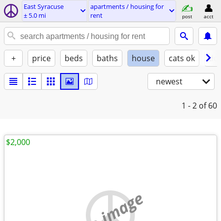
East Syracuse
apartments / housing for
± 5.0 mi
rent
post
acct
+
price
beds
baths
house
cats ok
do
newest
1 - 2
of 60
$2,000
no image