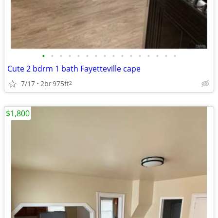
•
•
•
•
•
•
•
•
•
•
•
•
•
•
•
•
Cute 2 bdrm 1 bath Fayetteville cape
7/17
2br
975ft
2
$1,800