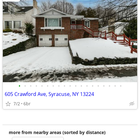
•
•
•
•
•
•
•
•
•
•
•
•
•
•
•
•
•
•
•
605 Crawford Ave, Syracuse, NY 13224
7/2
6br
more from nearby areas (sorted by distance)