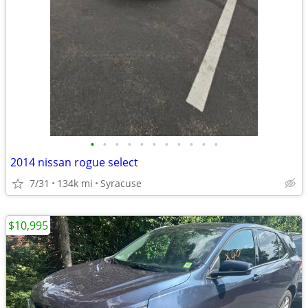
•
•
•
•
•
•
•
•
•
•
•
2014 nissan rogue select
7/31
134k mi
Syracuse
$10,995