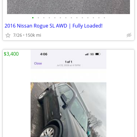
•
•
•
•
•
•
•
•
•
•
•
•
•
•
2016 Nissan Rogue SL AWD | Fully Loaded!
7/26
150k mi
$3,400