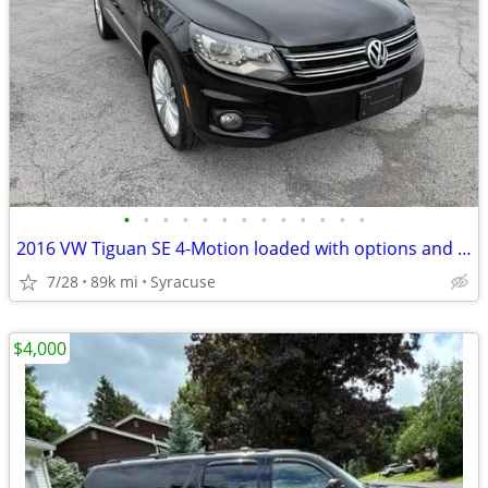
•
•
•
•
•
•
•
•
•
•
•
•
•
2016 VW Tiguan SE 4-Motion loaded with options and 89,000 miles!
7/28
89k mi
Syracuse
$4,000