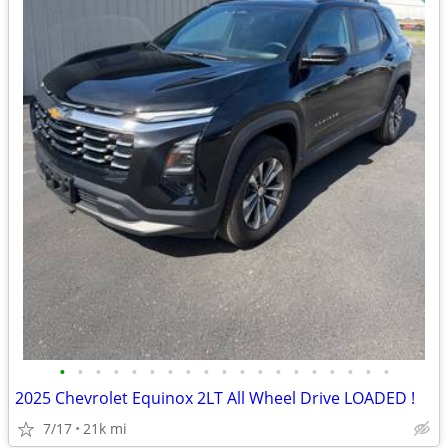
•
•
•
•
•
•
•
•
•
•
•
•
•
•
•
•
•
•
•
2025 Chevrolet Equinox 2LT All Wheel Drive LOADED !
7/17
21k mi