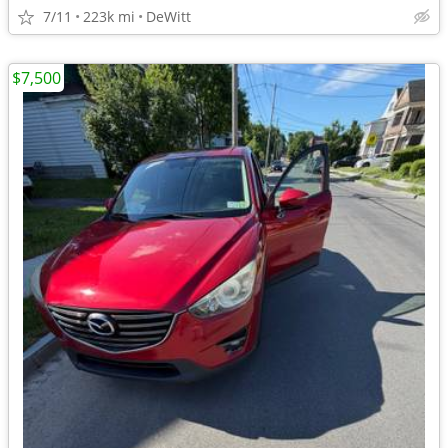
7/11
223k mi
DeWitt
$7,500