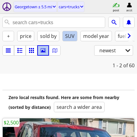
Georgetown ± 5.5 mi
cars+trucks
post
acct
+
price
sold by
SUV
model year
fuel
newest
1 - 2
of 60
Zero local results found. Here are some from nearby
search a wider area
(sorted by distance)
$2,500