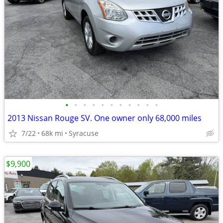
•
•
•
•
•
•
•
•
•
•
•
2013 Nissan Rouge SV. One owner only 68,000 miles
7/22
68k mi
Syracuse
$9,900