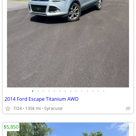
•
•
•
•
•
•
•
•
•
•
•
•
•
•
2014 Ford Escape Titanium AWD
7/24
135k mi
Syracuse
$5,850