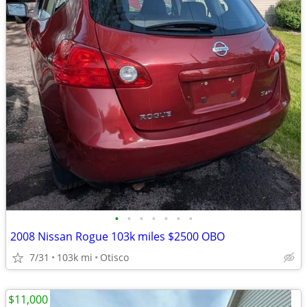
•
•
•
•
•
•
•
2008 Nissan Rogue 103k miles $2500 OBO
7/31
103k mi
Otisco
$11,000