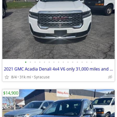
•
•
•
•
•
•
•
•
•
•
•
•
•
•
•
2021 GMC Acadia Denali 4x4 V6 only 31,000 miles and loaded!
8/4
31k mi
Syracuse
$14,900