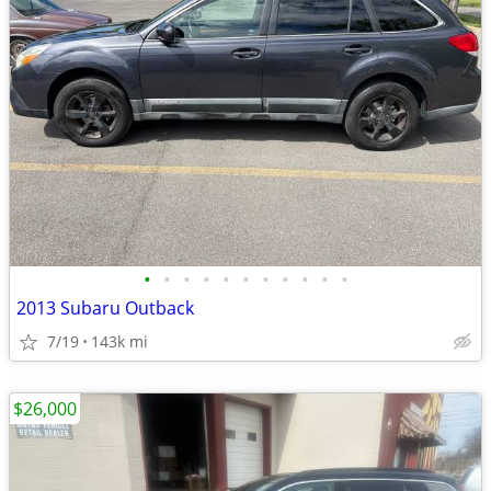
•
•
•
•
•
•
•
•
•
•
•
2013 Subaru Outback
7/19
143k mi
$26,000