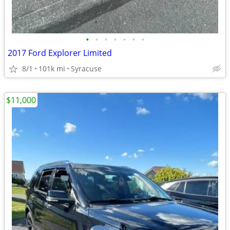
•
•
•
•
•
•
•
2017 Ford Explorer Limited
8/1
101k mi
Syracuse
$11,000