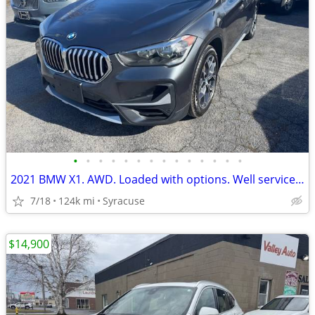
•
•
•
•
•
•
•
•
•
•
•
•
•
•
2021 BMW X1. AWD. Loaded with options. Well serviced.
7/18
124k mi
Syracuse
$14,900