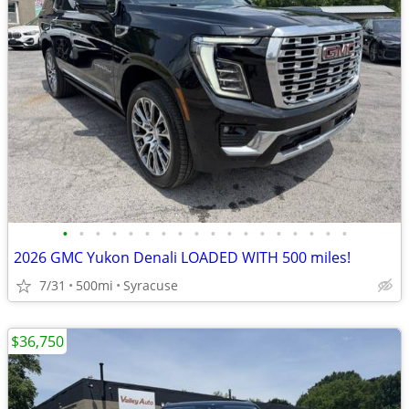
•
•
•
•
•
•
•
•
•
•
•
•
•
•
•
•
•
•
2026 GMC Yukon Denali LOADED WITH 500 miles!
7/31
500mi
Syracuse
$36,750