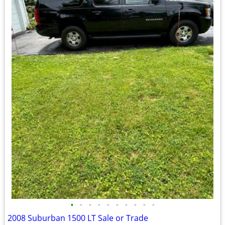
•
•
•
•
•
•
•
•
•
•
2008 Suburban 1500 LT Sale or Trade