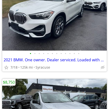
•
•
•
•
•
•
•
•
•
•
•
•
2021 BMW. One owner. Dealer serviced. Loaded with options. AWD
7/18
125k mi
Syracuse
$8,750