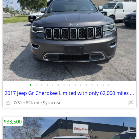
•
•
•
•
•
•
•
•
•
•
•
•
•
•
•
2017 Jeep Gr Cherokee Limited with only 62,000 miles and loaded!!
7/31
62k mi
Syracuse
$33,500