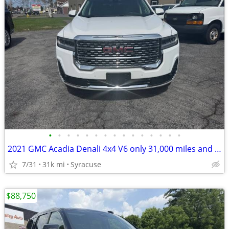
•
•
•
•
•
•
•
•
•
•
•
•
•
•
•
2021 GMC Acadia Denali 4x4 V6 only 31,000 miles and loaded!
7/31
31k mi
Syracuse
$88,750