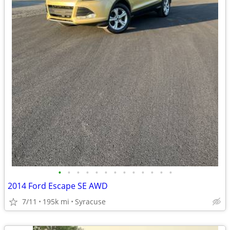
•
•
•
•
•
•
•
•
•
•
•
•
•
2014 Ford Escape SE AWD
7/11
195k mi
Syracuse