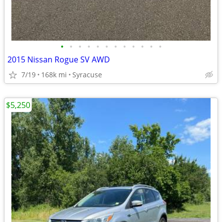
•
•
•
•
•
•
•
•
•
•
•
•
2015 Nissan Rogue SV AWD
7/19
168k mi
Syracuse
$5,250