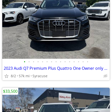
•
•
•
•
•
•
•
•
•
•
•
•
•
•
•
2023 Audi Q7 Premium Plus Quattro One Owner only 57,000 miles!
8/2
57k mi
Syracuse
$33,500