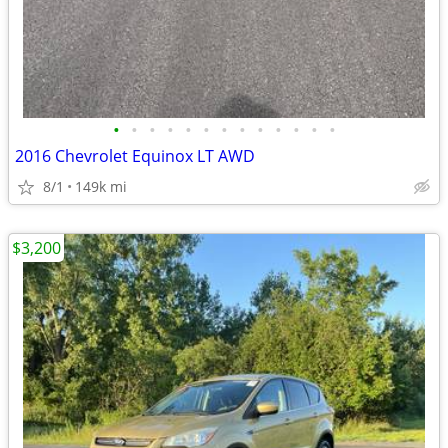
•
•
•
•
•
•
•
•
•
•
•
•
•
2016 Chevrolet Equinox LT AWD
8/1
149k mi
$3,200