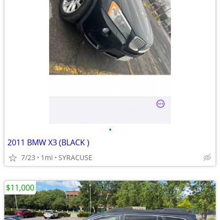
•
2011 BMW X3 (BLACK )
7/23
1mi
SYRACUSE
$11,000