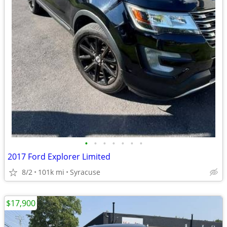
•
•
•
•
•
•
•
2017 Ford Explorer Limited
8/2
101k mi
Syracuse
$17,900