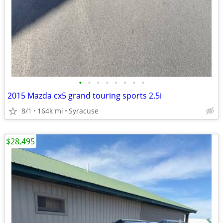
•
•
•
•
•
•
•
•
2015 Mazda cx5 grand touring sports 2.5i
8/1
164k mi
Syracuse
$28,495