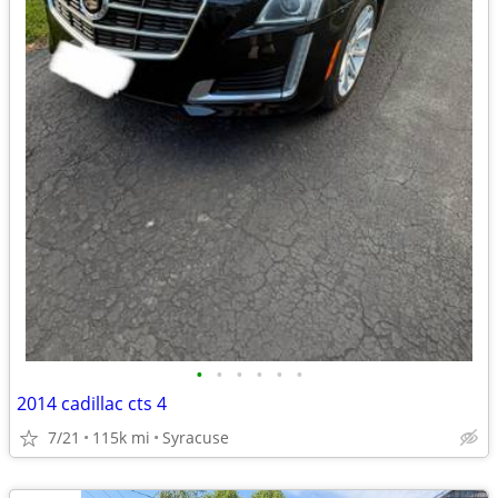
•
•
•
•
•
•
2014 cadillac cts 4
7/21
115k mi
Syracuse