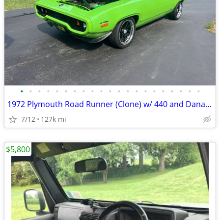
•
•
•
•
•
•
•
•
•
•
•
•
•
•
•
•
•
•
•
•
•
1972 Plymouth Road Runner (Clone) w/ 440 and Dana 60 rear end
7/12
127k mi
$5,800