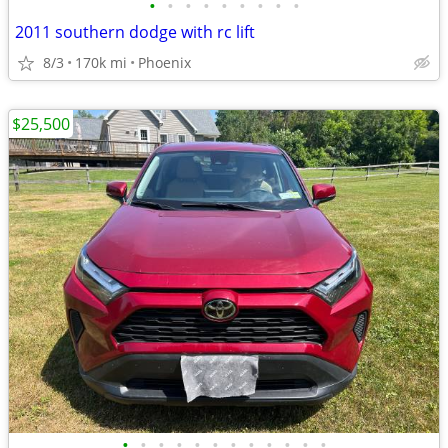
•
•
•
•
•
•
•
•
•
2011 southern dodge with rc lift
8/3
170k mi
Phoenix
$25,500
•
•
•
•
•
•
•
•
•
•
•
•