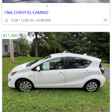
•
•
•
•
•
1966 CHEVY EL-CAMINO
7/28
123k mi
AUBURN
$11,500