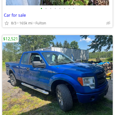
•
•
•
•
•
•
•
•
Car for sale
8/3
165k mi
Fulton
$12,521