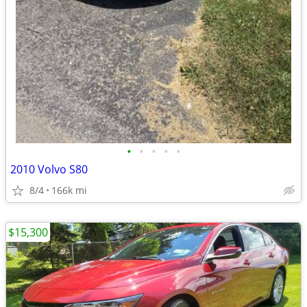
•
•
•
•
•
2010 Volvo S80
8/4
166k mi
$15,300