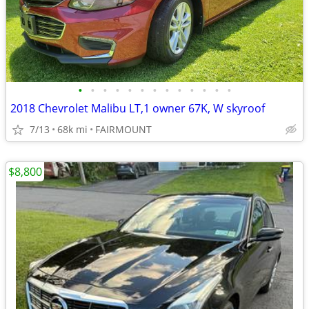
•
•
•
•
•
•
•
•
•
•
•
•
•
2018 Chevrolet Malibu LT,1 owner 67K, W skyroof
7/13
68k mi
FAIRMOUNT
$8,800