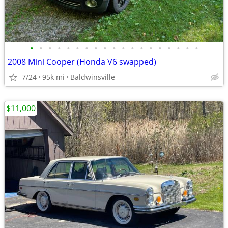
•
•
•
•
•
•
•
•
•
•
•
•
•
•
•
•
•
•
•
2008 Mini Cooper (Honda V6 swapped)
7/24
95k mi
Baldwinsville
$11,000