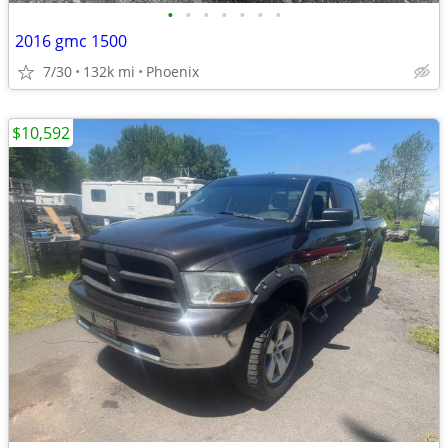
•
•
•
•
•
•
•
2016 gmc 1500
7/30
132k mi
Phoenix
$10,592