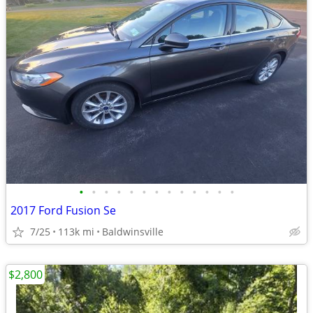
•
•
•
•
•
•
•
•
•
•
•
•
•
2017 Ford Fusion Se
7/25
113k mi
Baldwinsville
$2,800