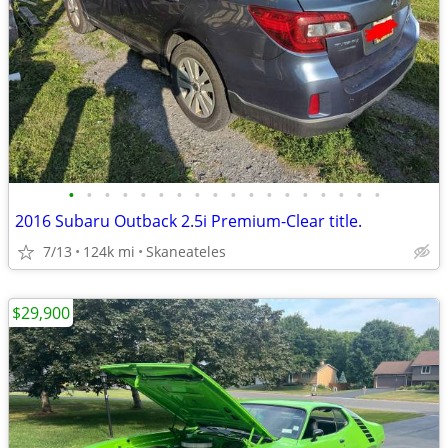
•
•
•
•
•
•
•
•
•
•
•
•
•
•
•
•
•
•
2016 Subaru Outback 2.5i Premium-Clear title.
7/13
124k mi
Skaneateles
$29,900