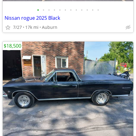
•
•
•
•
•
•
•
•
•
•
•
•
Nissan rogue 2025 Black
7/27
17k mi
Auburn
$18,500