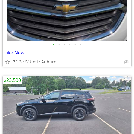
•
•
•
•
•
•
Like New
7/13
64k mi
Auburn
$23,500