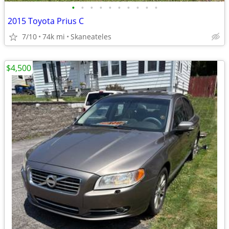
•
•
•
•
•
•
•
•
•
•
2015 Toyota Prius C
7/10
74k mi
Skaneateles
$4,500