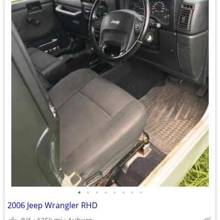
•
•
•
•
•
•
•
•
2006 Jeep Wrangler RHD