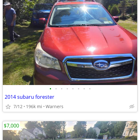
•
•
•
•
•
•
•
•
2014 subaru forester
7/12
196k mi
Warners
$7,000