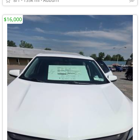
8/1
135k mi
Auburn
$16,000