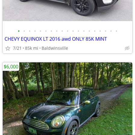
•
•
•
•
•
•
•
•
•
•
•
•
•
•
•
•
•
•
•
CHEVY EQUINOX LT 2016 awd ONLY 85K MINT
7/21
85k mi
Baldwinsville
$6,000