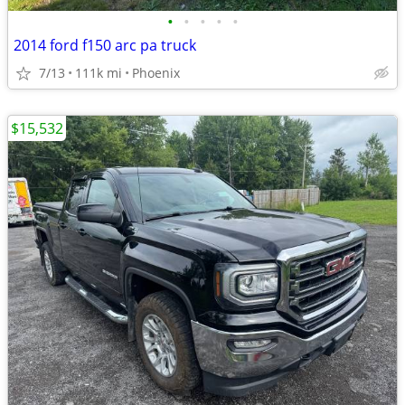
•
•
•
•
•
2014 ford f150 arc pa truck
7/13
111k mi
Phoenix
$15,532