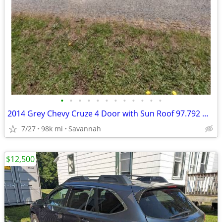
•
•
•
•
•
•
•
•
•
•
•
•
2014 Grey Chevy Cruze 4 Door with Sun Roof 97.792 Miles
7/27
98k mi
Savannah
$12,500