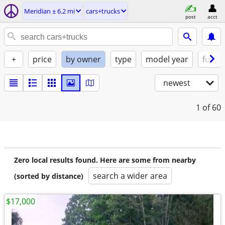
Meridian ± 6.2 mi
cars+trucks
post
acct
+
price
by owner
type
model year
fuel
newest
1
of 60
Zero local results found. Here are some from nearby
search a wider area
(sorted by distance)
$17,000