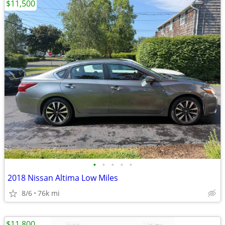
$11,500
•
•
•
•
•
2018 Nissan Altima Low Miles
8/6
76k mi
$11,800