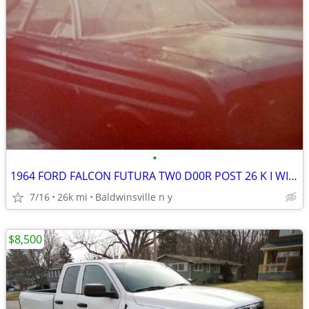
•
1964 FORD FALCON FUTURA TW0 D00R POST 26 K I WILL TAKE CASH AND TRADE
7/16
26k mi
Baldwinsville n y
$8,500