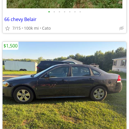
•
•
•
•
•
•
•
66 chevy Belair
7/15
100k mi
Cato
$1,500