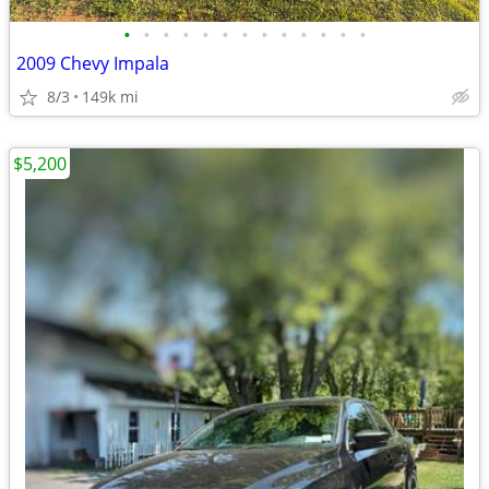
•
•
•
•
•
•
•
•
•
•
•
•
•
2009 Chevy Impala
8/3
149k mi
$5,200