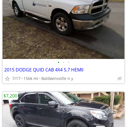
•
•
•
2015 DODGE QUID CAB 4X4 5.7 HEMII
7/17
156k mi
Baldwinsville n y
$7,200