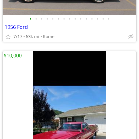
•
•
•
•
•
•
•
•
•
•
•
•
•
•
•
1956 Ford
7/17
63k mi
Rome
$10,000