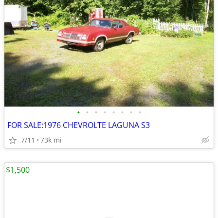
•
•
•
•
•
•
•
•
FOR SALE:1976 CHEVROLTE LAGUNA S3
7/11
73k mi
$1,500