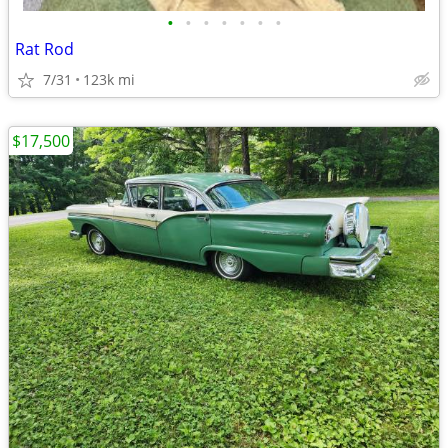
•
•
•
•
•
•
•
Rat Rod
7/31
123k mi
$17,500