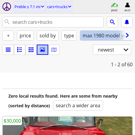
Preble ± 7.1 mi
cars+trucks
post
acct
+
price
sold by
type
max 1980 model year
newest
1 - 2
of 60
Zero local results found. Here are some from nearby
search a wider area
(sorted by distance)
$30,000