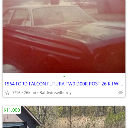
•
1964 FORD FALCON FUTURA TW0 D00R POST 26 K I WILL TAKE CASH AND TRADE
7/16
26k mi
Baldwinsville n y
$11,000