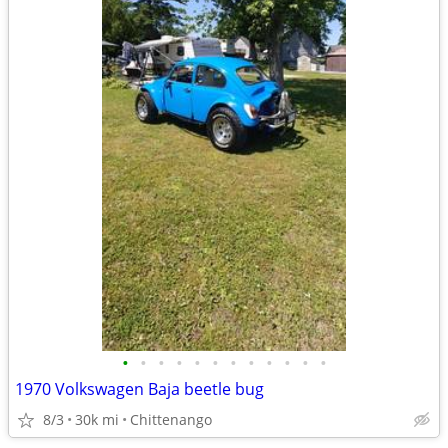
•
•
•
•
•
•
•
•
•
•
•
•
1970 Volkswagen Baja beetle bug
8/3
30k mi
Chittenango