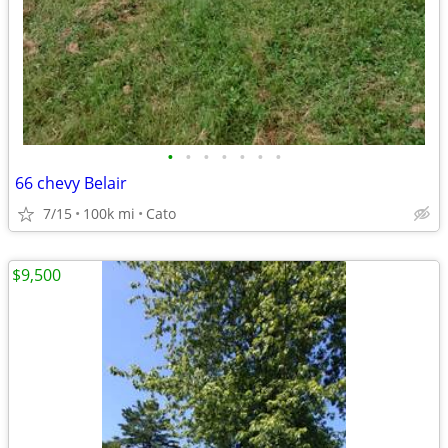
•
•
•
•
•
•
•
66 chevy Belair
7/15
100k mi
Cato
$9,500