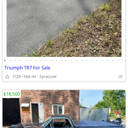
•
•
•
•
•
•
•
•
•
•
•
•
•
•
•
•
•
•
•
•
•
•
•
•
Triumph TR7 For Sale
7/28
56k mi
Syracuse
$18,500