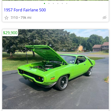
•
•
•
•
•
•
1957 Ford Fairlane 500
7/10
79k mi
$29,900