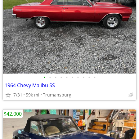
•
•
•
•
•
•
•
•
•
•
1964 Chevy Malibu SS
7/31
59k mi
Trumansburg
$42,000