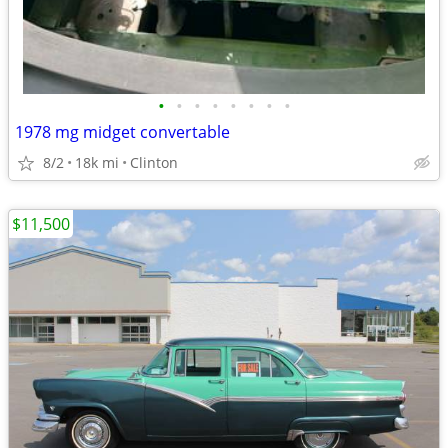
•
•
•
•
•
•
•
•
1978 mg midget convertable
8/2
18k mi
Clinton
$11,500