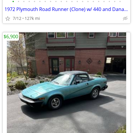
•
•
•
•
•
•
•
•
•
•
•
•
•
•
•
•
•
•
•
•
•
1972 Plymouth Road Runner (Clone) w/ 440 and Dana 60 rear end
7/12
127k mi
$6,900