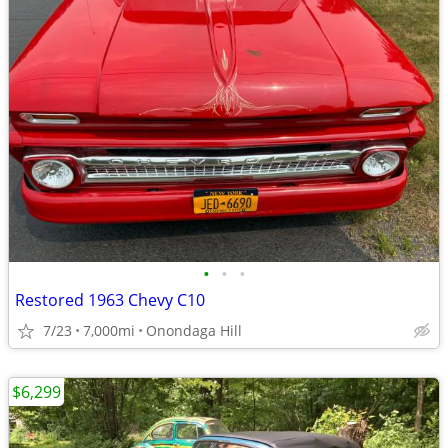
•
•
•
Restored 1963 Chevy C10
7/23
7,000mi
Onondaga Hill
$6,299