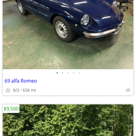
•
•
•
•
•
69 alfa Romeo
8/2
65k mi
$9,500