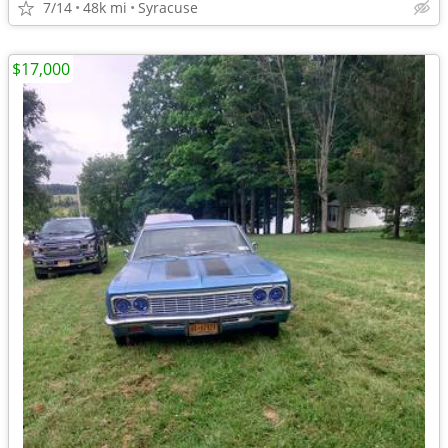
7/14
48k mi
Syracuse
$17,000