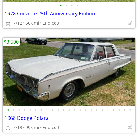
•
•
•
•
1978 Corvette 25th Anniversary Edition
7/12
50k mi
Endicott
$3,500
•
•
•
•
•
•
•
•
•
•
•
•
•
•
•
•
•
•
•
•
•
•
•
1968 Dodge Polara
7/13
99k mi
Endicott