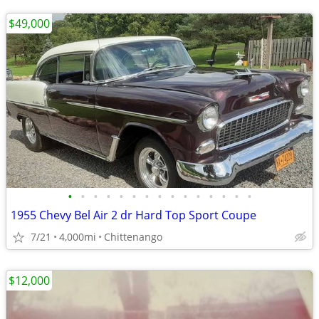
$49,000
•
•
•
•
•
•
•
•
•
•
•
•
•
•
•
1955 Chevy Bel Air 2 dr Hard Top Sport Coupe
7/21
4,000mi
Chittenango
$12,000