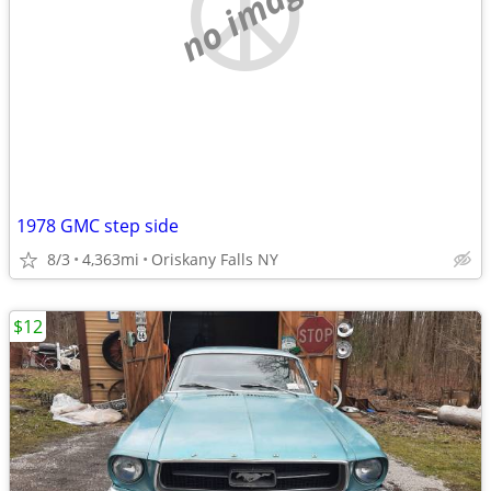
no image
1978 GMC step side
8/3
4,363mi
Oriskany Falls NY
$12