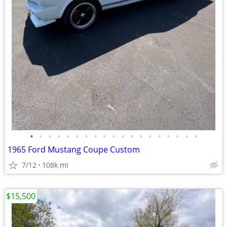
•
•
•
•
•
•
•
•
•
•
•
•
•
•
•
•
•
•
•
1965 Ford Mustang Coupe Custom
7/12
108k mi
$15,500