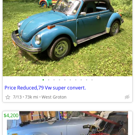
•
•
•
•
•
•
•
•
•
•
Price Reduced,79 Vw super convert.
7/13
73k mi
West Groton
$4,200