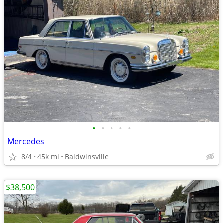
•
•
•
•
•
Mercedes
8/4
45k mi
Baldwinsville
$38,500