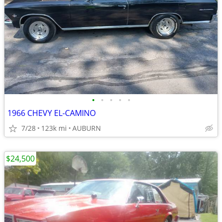
•
•
•
•
•
1966 CHEVY EL-CAMINO
7/28
123k mi
AUBURN
$24,500