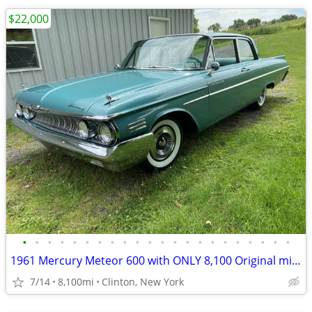
$22,000
•
•
•
•
•
•
•
•
•
•
•
•
•
•
•
•
•
•
•
•
•
•
1961 Mercury Meteor 600 with ONLY 8,100 Original miles
7/14
8,100mi
Clinton, New York