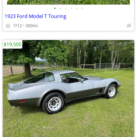
•
•
•
•
•
•
1923 Ford Model T Touring
7/12
300mi
$19,500