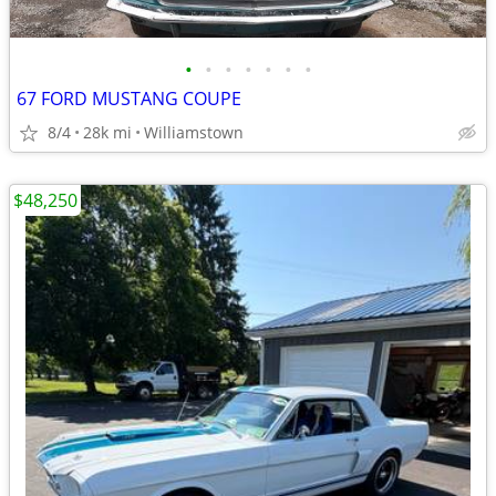
•
•
•
•
•
•
•
67 FORD MUSTANG COUPE
8/4
28k mi
Williamstown
$48,250