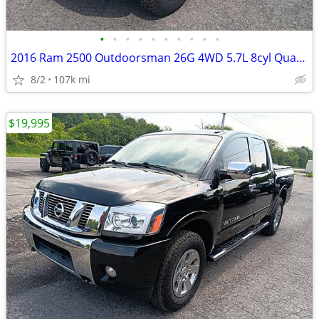
•
•
•
•
•
•
•
•
•
•
2016 Ram 2500 Outdoorsman 26G 4WD 5.7L 8cyl Quad Cab 4 door Heavy Duty
8/2
107k mi
$19,995