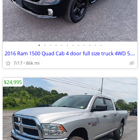
•
•
•
•
•
•
•
•
•
•
•
•
2016 Ram 1500 Quad Cab 4 door full size truck 4WD 5.7L Hemi 8cyl 85k m
7/17
86k mi
$24,995