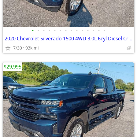
•
•
•
•
•
•
•
•
•
•
•
•
•
•
2020 Chevrolet Silverado 1500 4WD 3.0L 6cyl Diesel Crew Cab 4 door ful
7/30
93k mi
$29,995