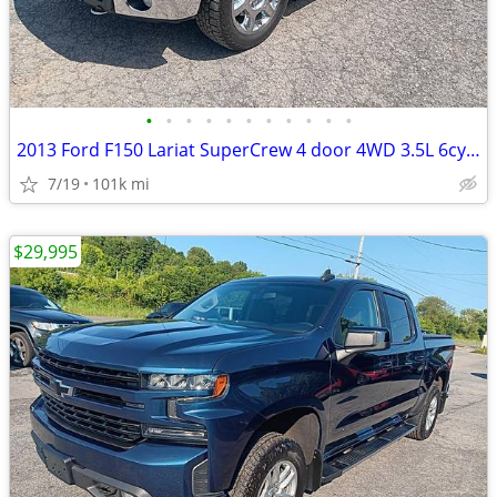
•
•
•
•
•
•
•
•
•
•
•
2013 Ford F150 Lariat SuperCrew 4 door 4WD 3.5L 6cyl leather sunroof 4
7/19
101k mi
$29,995