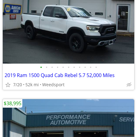
•
•
•
•
•
•
•
•
•
•
•
2019 Ram 1500 Quad Cab Rebel 5.7 52,000 Miles
7/20
52k mi
Weedsport
$38,995