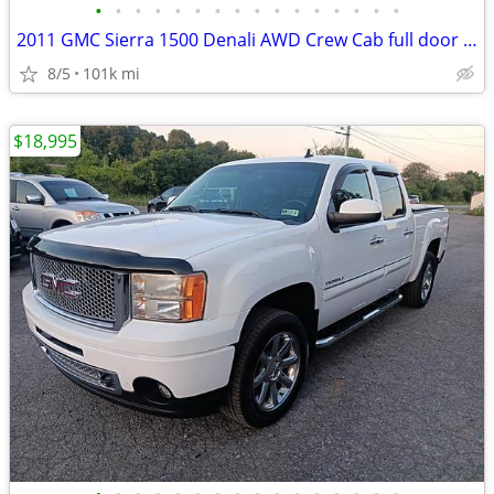
•
•
•
•
•
•
•
•
•
•
•
•
•
•
•
•
2011 GMC Sierra 1500 Denali AWD Crew Cab full door pickup truck 6.2 8c
8/5
101k mi
$18,995