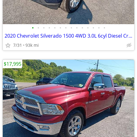
•
•
•
•
•
•
•
•
•
•
•
•
•
•
2020 Chevrolet Silverado 1500 4WD 3.0L 6cyl Diesel Crew Cab 4 door ful
7/31
93k mi
$17,995