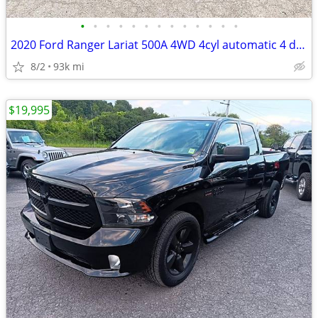
•
•
•
•
•
•
•
•
•
•
•
•
•
2020 Ford Ranger Lariat 500A 4WD 4cyl automatic 4 door crew cab truck
8/2
93k mi
$19,995