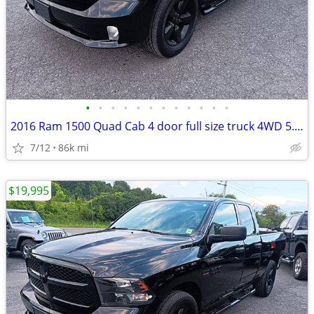
•
•
•
•
•
•
•
•
•
•
•
•
2016 Ram 1500 Quad Cab 4 door full size truck 4WD 5.7L Hemi 8cyl 85k m
7/12
86k mi
$19,995