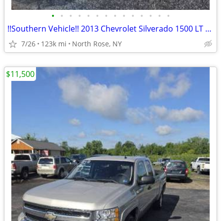
•
•
•
•
•
•
•
•
•
•
•
•
•
•
!!Southern Vehicle!! 2013 Chevrolet Silverado 1500 LT 5.3L V8 4x4
7/26
123k mi
North Rose, NY
$11,500