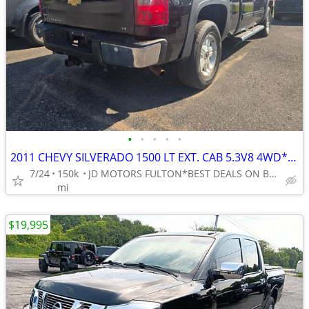
•
•
•
•
•
2011 CHEVY SILVERADO 1500 LT EXT. CAB 5.3V8 4WD*RUNS AWESOME*WARRANTY*
7/24
150k
JD MOTORS FULTON*BEST DEALS ON BEST WHEELS*FINANCING
mi
$19,995