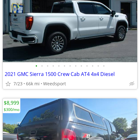
•
•
•
•
•
•
•
•
•
•
•
•
•
2021 GMC Sierra 1500 Crew Cab AT4 4x4 Diesel
7/23
66k mi
Weedsport
$8,999
$300/mo