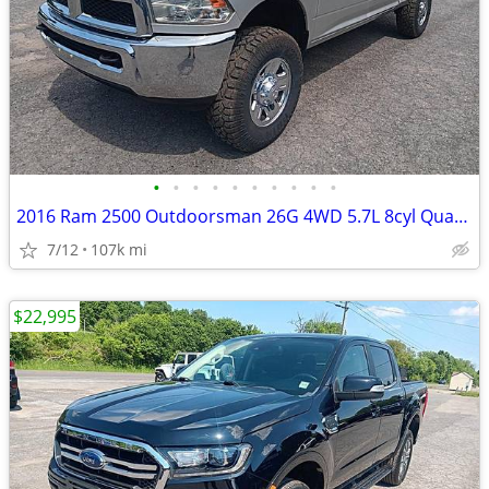
•
•
•
•
•
•
•
•
•
•
2016 Ram 2500 Outdoorsman 26G 4WD 5.7L 8cyl Quad Cab 4 door Heavy Duty
7/12
107k mi
$22,995