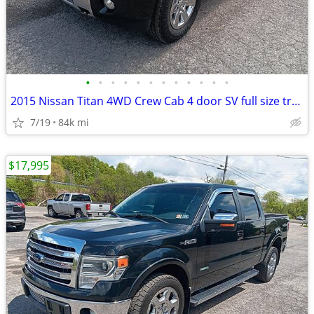
•
•
•
•
•
•
•
•
•
•
•
•
2015 Nissan Titan 4WD Crew Cab 4 door SV full size truck leather sunro
7/19
84k mi
$17,995