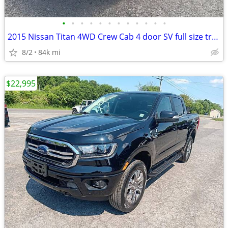
•
•
•
•
•
•
•
•
•
•
•
•
2015 Nissan Titan 4WD Crew Cab 4 door SV full size truck leather sunro
8/2
84k mi
$22,995