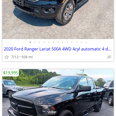
•
•
•
•
•
•
•
•
•
•
•
•
•
2020 Ford Ranger Lariat 500A 4WD 4cyl automatic 4 door crew cab truck
7/12
93k mi
$19,995