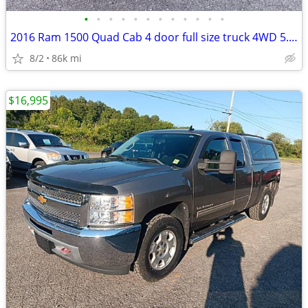
•
•
•
•
•
•
•
•
•
•
•
•
2016 Ram 1500 Quad Cab 4 door full size truck 4WD 5.7L Hemi 8cyl 85k m
8/2
86k mi
$16,995