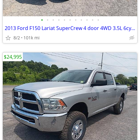
•
•
•
•
•
•
•
•
•
•
•
2013 Ford F150 Lariat SuperCrew 4 door 4WD 3.5L 6cyl leather sunroof 4
8/2
101k mi
$24,995