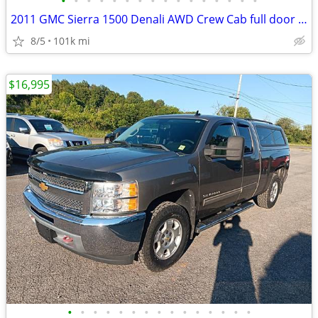
•
•
•
•
•
•
•
•
•
•
•
•
•
•
•
•
2011 GMC Sierra 1500 Denali AWD Crew Cab full door pickup truck 6.2 8c
8/5
101k mi
$16,995
•
•
•
•
•
•
•
•
•
•
•
•
•
•
•