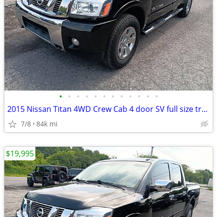
•
•
•
•
•
•
•
•
•
•
•
•
2015 Nissan Titan 4WD Crew Cab 4 door SV full size truck leather sunro
7/8
84k mi
$19,995