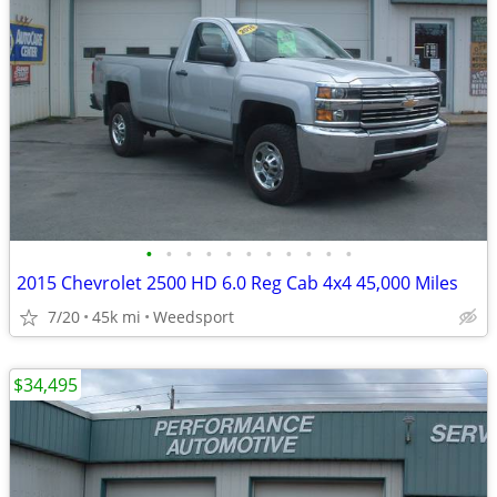
•
•
•
•
•
•
•
•
•
•
•
2015 Chevrolet 2500 HD 6.0 Reg Cab 4x4 45,000 Miles
7/20
45k mi
Weedsport
$34,495