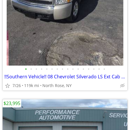
•
•
•
•
•
•
•
•
•
•
•
•
•
•
•
•
!!Southern Vehicle!! 08 Chevrolet Silverado LS Ext Cab 5.3L V8 6.5 bed
7/26
119k mi
North Rose, NY
$23,995