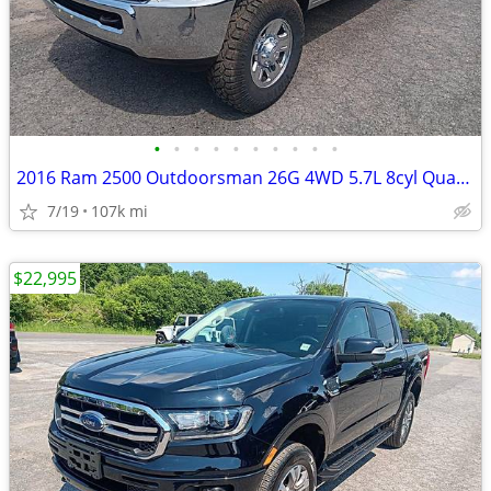
•
•
•
•
•
•
•
•
•
•
2016 Ram 2500 Outdoorsman 26G 4WD 5.7L 8cyl Quad Cab 4 door Heavy Duty
7/19
107k mi
$22,995