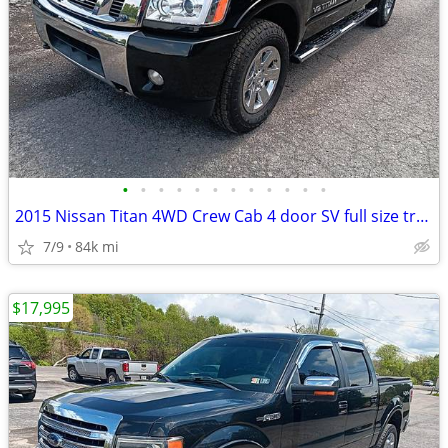
•
•
•
•
•
•
•
•
•
•
•
•
2015 Nissan Titan 4WD Crew Cab 4 door SV full size truck leather sunro
7/9
84k mi
$17,995