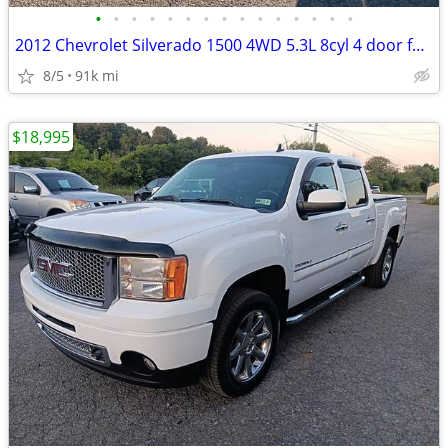
•
•
•
•
•
•
•
•
•
•
•
•
•
•
•
2012 Chevrolet Silverado 1500 4WD 5.3L 8cyl 4 door full size pickup tr
8/5
91k mi
$18,995