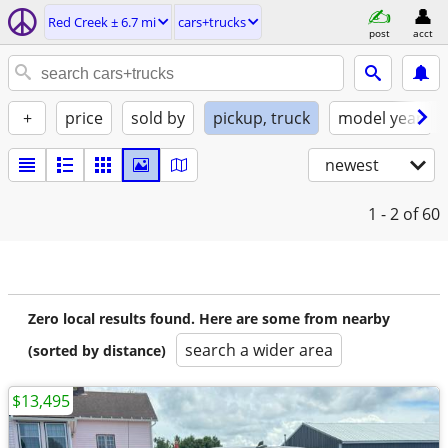
Red Creek ± 6.7 mi
cars+trucks
post
acct
+
price
sold by
pickup, truck
model year
newest
1 - 2
of 60
Zero local results found. Here are some from nearby
search a wider area
(sorted by distance)
$13,495