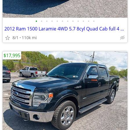
•
•
•
•
•
•
•
•
•
•
•
•
2012 Ram 1500 Laramie 4WD 5.7 8cyl Quad Cab full 4 door full size truc
8/1
110k mi
$17,995