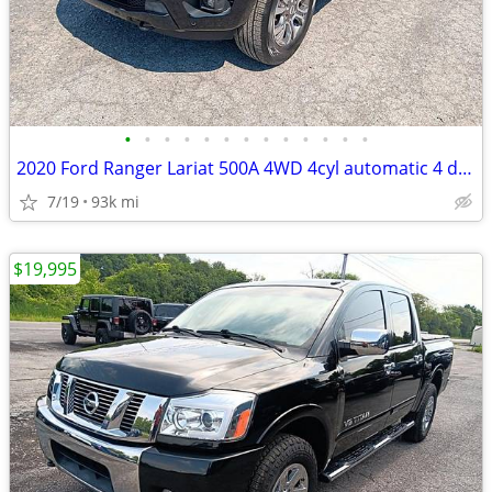
•
•
•
•
•
•
•
•
•
•
•
•
•
2020 Ford Ranger Lariat 500A 4WD 4cyl automatic 4 door crew cab truck
7/19
93k mi
$19,995