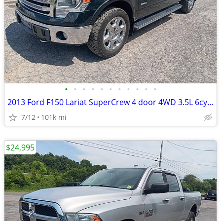
•
•
•
•
•
•
•
•
•
•
•
2013 Ford F150 Lariat SuperCrew 4 door 4WD 3.5L 6cyl leather sunroof 4
7/12
101k mi
$24,995