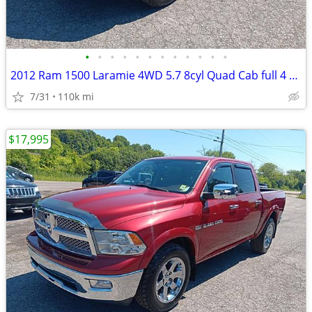
•
•
•
•
•
•
•
•
•
•
•
•
2012 Ram 1500 Laramie 4WD 5.7 8cyl Quad Cab full 4 door full size truc
7/31
110k mi
$17,995