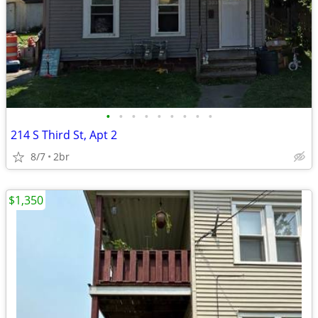
•
•
•
•
•
•
•
•
•
214 S Third St, Apt 2
8/7
2br
$1,350