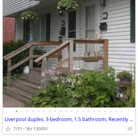
•
•
•
•
•
•
•
•
•
•
•
•
•
•
•
•
•
•
•
•
Liverpool duplex, 3-bedroom, 1.5 bathroom, Recently Renovated Interior
7/31
3br
1300ft
2