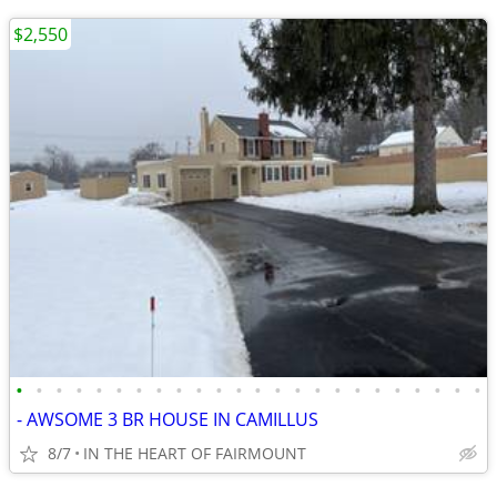
$2,550
•
•
•
•
•
•
•
•
•
•
•
•
•
•
•
•
•
•
•
•
•
•
•
•
- AWSOME 3 BR HOUSE IN CAMILLUS
8/7
IN THE HEART OF FAIRMOUNT