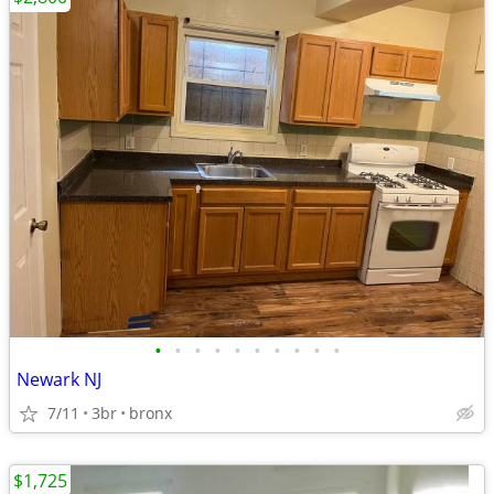
•
•
•
•
•
•
•
•
•
•
Newark NJ
7/11
3br
bronx
$1,725