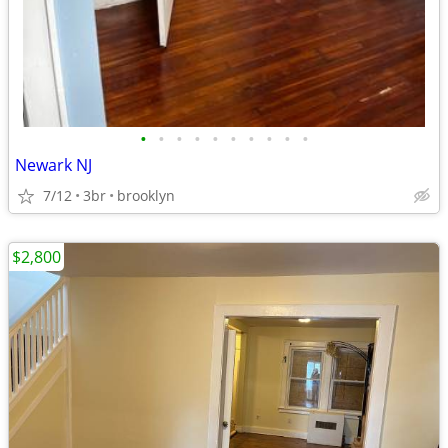
•
•
•
•
•
•
•
•
•
•
Newark NJ
7/12
3br
brooklyn
$2,800