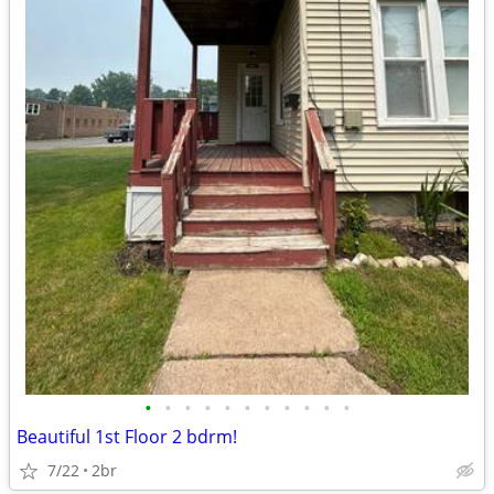
•
•
•
•
•
•
•
•
•
•
•
Beautiful 1st Floor 2 bdrm!
7/22
2br