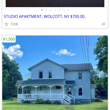
•
•
•
•
•
•
•
STUDIO APARTMENT, WOLCOTT, NY $700.00.
7/28
$1,500