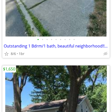
•
•
•
•
•
•
•
•
•
Outstanding 1 Bdrm/1 bath, beautiful neighborhood!! 1st Floor!
8/6
1br
$1,650