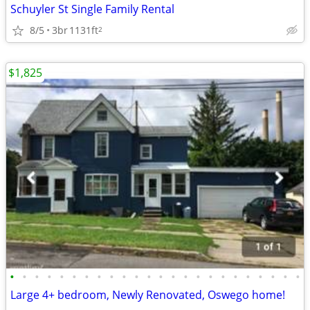
Schuyler St Single Family Rental
8/5
3br
1131ft
2
$1,825
•
•
•
•
•
•
•
•
•
•
•
•
•
•
•
•
•
•
•
•
•
•
•
•
Large 4+ bedroom, Newly Renovated, Oswego home!