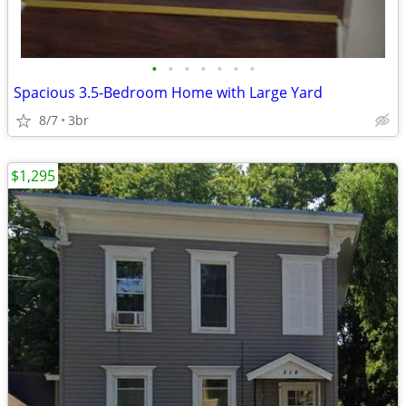
•
•
•
•
•
•
•
Spacious 3.5-Bedroom Home with Large Yard
8/7
3br
$1,295