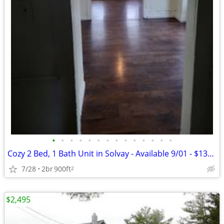
•
•
•
•
•
•
•
•
•
•
•
•
•
•
Cozy 2 Bed, 1 Bath Unit in Solvay - Available 9/01 - $1350/mo
7/28
2br
900ft
2
$2,495