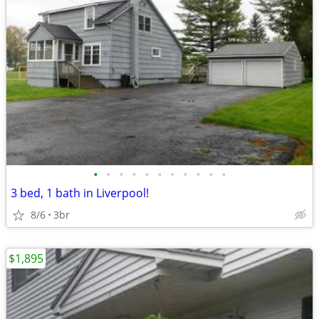
•
•
•
•
•
•
•
•
•
•
•
3 bed, 1 bath in Liverpool!
8/6
3br
$1,895