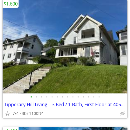
$1,600
•
•
•
•
•
•
•
•
•
•
•
•
•
•
Tipperary Hill Living – 3 Bed / 1 Bath, First Floor at 405 Willis
7/4
3br
1100ft
2