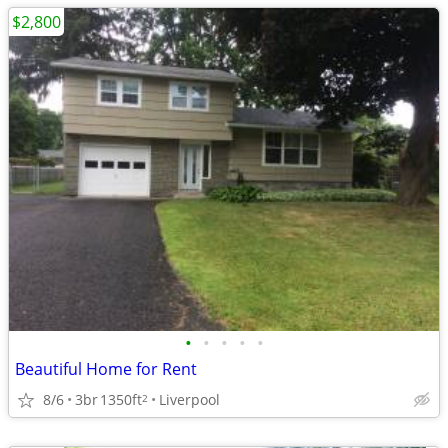
$2,800
•
•
•
•
•
Beautiful Home for Rent
8/6
3br
1350ft
Liverpool
2