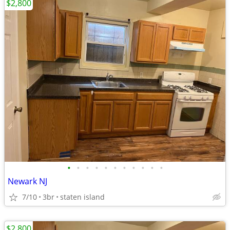
$2,800
•
•
•
•
•
•
•
•
•
•
•
Newark NJ
7/10
3br
staten island
$2,800