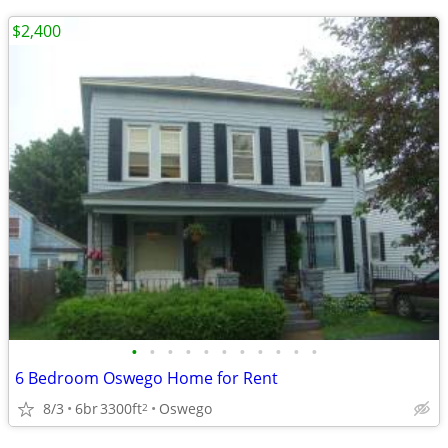
$2,400
•
•
•
•
•
•
•
•
•
•
•
6 Bedroom Oswego Home for Rent
8/3
6br
3300ft
Oswego
2