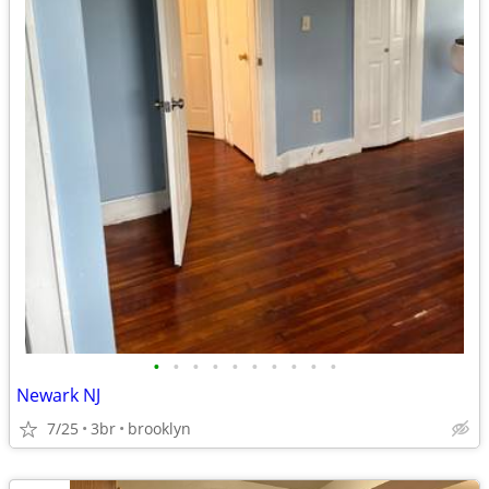
•
•
•
•
•
•
•
•
•
•
Newark NJ
7/25
3br
brooklyn