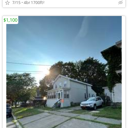
7/15
4br
1700ft
2
$1,100