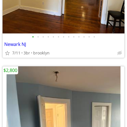
•
•
•
•
•
•
•
•
•
•
•
•
•
Newark NJ
7/11
3br
brooklyn
$2,800