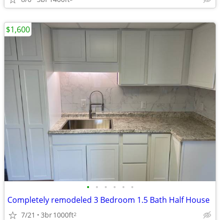
$1,600
•
•
•
•
•
•
Completely remodeled 3 Bedroom 1.5 Bath Half House
7/21
3br
1000ft
2