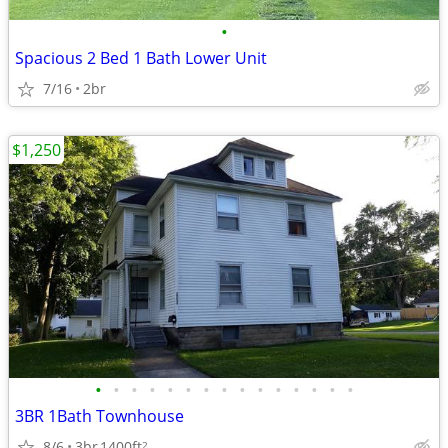
•
Spacious 2 Bed 1 Bath Lower Unit
7/16
2br
$1,250
•
•
•
•
•
•
•
•
•
•
•
•
•
•
•
3BR 1Bath Townhouse
8/6
3br
1400ft
2