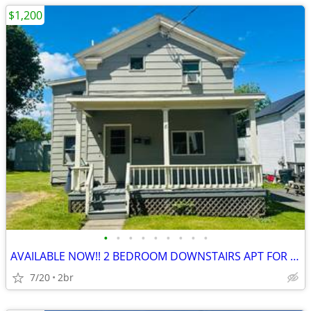
$1,200
•
•
•
•
•
•
•
•
•
AVAILABLE NOW!! 2 BEDROOM DOWNSTAIRS APT FOR RENT
7/20
2br