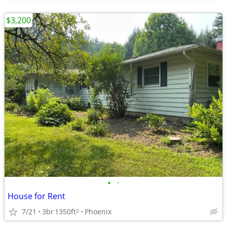
$3,200
•
•
House for Rent
7/21
3br
1350ft
Phoenix
2