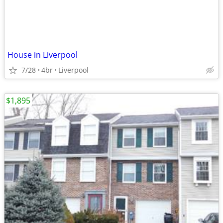
House in Liverpool
7/28
4br
Liverpool
$1,895