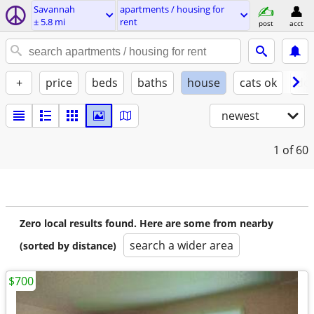
Savannah
apartments / housing for
± 5.8 mi
rent
post
acct
+
price
beds
baths
house
cats ok
do
newest
1
of 60
Zero local results found. Here are some from nearby
search a wider area
(sorted by distance)
$700