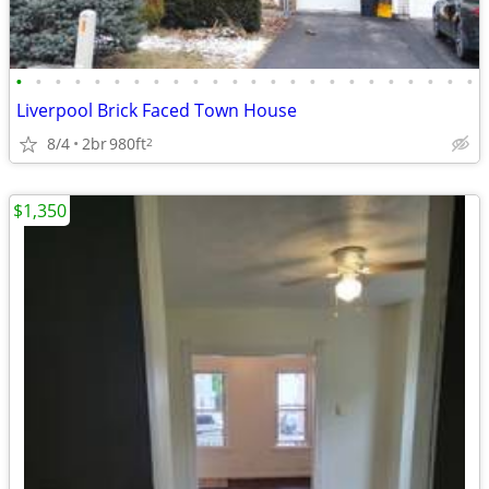
•
•
•
•
•
•
•
•
•
•
•
•
•
•
•
•
•
•
•
•
•
•
•
•
Liverpool Brick Faced Town House
8/4
2br
980ft
2
$1,350