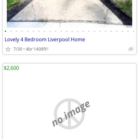
•
•
•
•
•
•
•
•
•
•
•
•
•
•
•
•
•
•
•
•
•
•
•
•
Lovely 4 Bedroom Liverpool Home
7/30
4br
1408ft
2
$2,600
no image