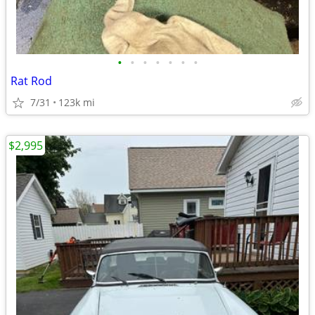
•
•
•
•
•
•
•
Rat Rod
7/31
123k mi
$2,995