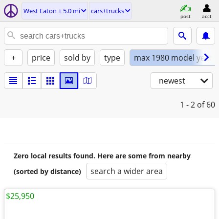
West Eaton ± 5.0 mi
cars+trucks
post
acct
+
price
sold by
type
max 1980 model year
newest
1 - 2
of 60
Zero local results found. Here are some from nearby
search a wider area
(sorted by distance)
$25,950