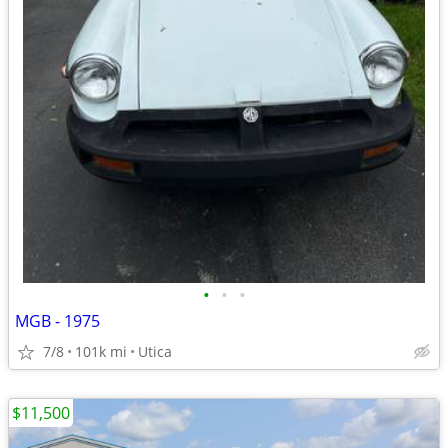
•
•
•
MGB - 1975
7/8
101k mi
Utica
$11,500