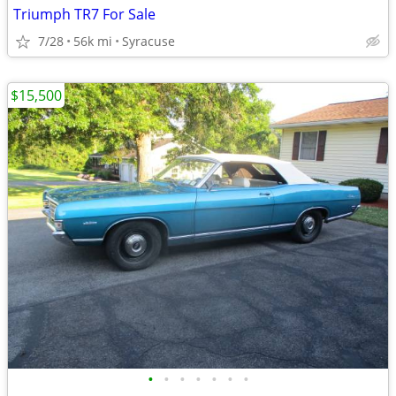
Triumph TR7 For Sale
7/28
56k mi
Syracuse
$15,500
•
•
•
•
•
•
•