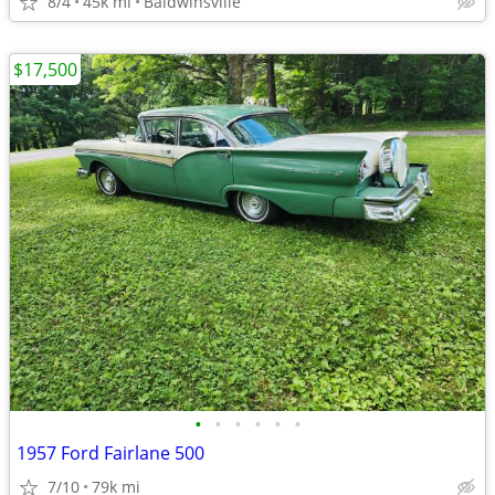
8/4
45k mi
Baldwinsville
$17,500
•
•
•
•
•
•
1957 Ford Fairlane 500
7/10
79k mi