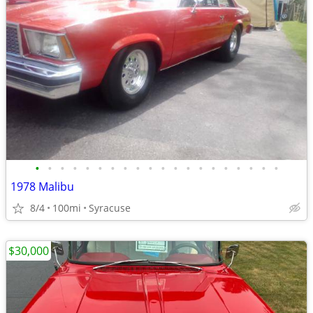
•
•
•
•
•
•
•
•
•
•
•
•
•
•
•
•
•
•
•
•
1978 Malibu
8/4
100mi
Syracuse
$30,000