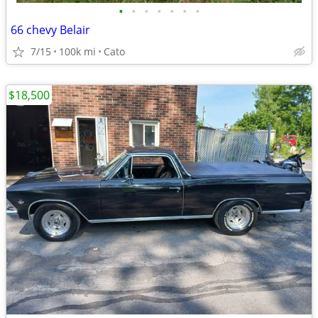
•
•
•
•
•
•
•
66 chevy Belair
7/15
100k mi
Cato
$18,500