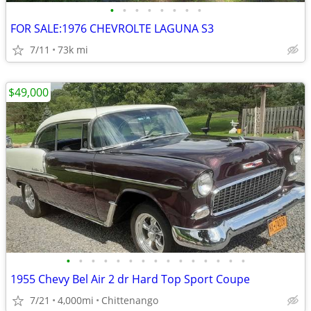
•
•
•
•
•
•
•
•
FOR SALE:1976 CHEVROLTE LAGUNA S3
7/11
73k mi
$49,000
•
•
•
•
•
•
•
•
•
•
•
•
•
•
•
1955 Chevy Bel Air 2 dr Hard Top Sport Coupe
7/21
4,000mi
Chittenango