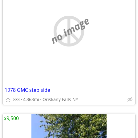
no image
1978 GMC step side
8/3
4,363mi
Oriskany Falls NY
$9,500