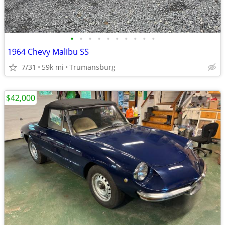
•
•
•
•
•
•
•
•
•
•
1964 Chevy Malibu SS
7/31
59k mi
Trumansburg
$42,000