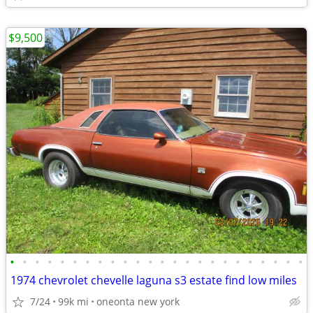
$9,500
•
•
•
•
•
•
•
•
•
•
•
•
•
•
•
•
•
•
•
•
•
•
•
•
1974 chevrolet chevelle laguna s3 estate find low miles
7/24
99k mi
oneonta new york