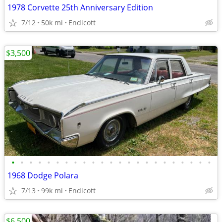
1978 Corvette 25th Anniversary Edition
7/12
50k mi
Endicott
$3,500
•
•
•
•
•
•
•
•
•
•
•
•
•
•
•
•
•
•
•
•
•
•
•
1968 Dodge Polara
7/13
99k mi
Endicott
$6,500