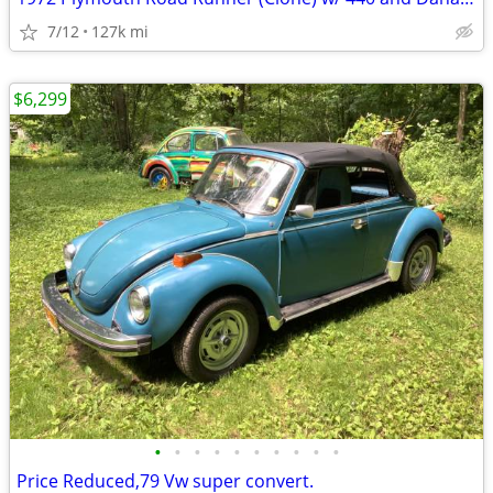
7/12
127k mi
$6,299
•
•
•
•
•
•
•
•
•
•
Price Reduced,79 Vw super convert.