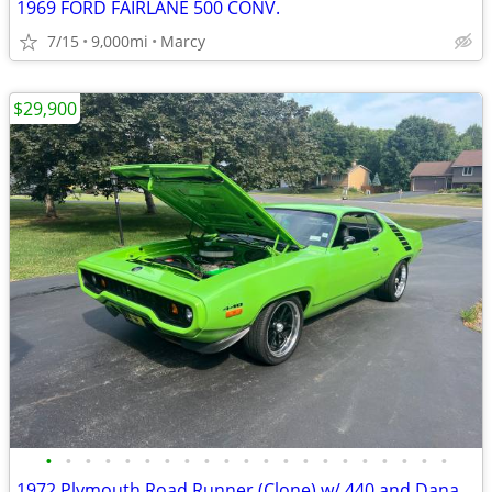
1969 FORD FAIRLANE 500 CONV.
7/15
9,000mi
Marcy
$29,900
•
•
•
•
•
•
•
•
•
•
•
•
•
•
•
•
•
•
•
•
•
1972 Plymouth Road Runner (Clone) w/ 440 and Dana 60 rear end