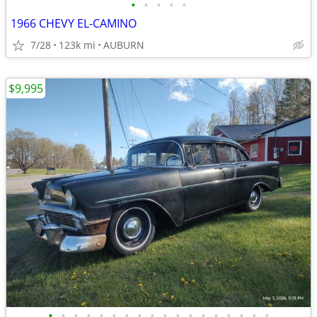
•
•
•
•
•
1966 CHEVY EL-CAMINO
7/28
123k mi
AUBURN
$9,995
•
•
•
•
•
•
•
•
•
•
•
•
•
•
•
•
•
•