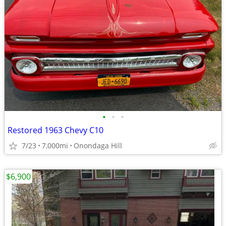
•
•
•
Restored 1963 Chevy C10
7/23
7,000mi
Onondaga Hill
$6,900