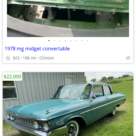
•
•
•
•
•
•
•
•
1978 mg midget convertable
8/2
18k mi
Clinton
$22,000