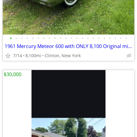
•
•
•
•
•
•
•
•
•
•
•
•
•
•
•
•
•
•
•
•
•
•
1961 Mercury Meteor 600 with ONLY 8,100 Original miles
7/14
8,100mi
Clinton, New York
$30,000