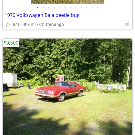
•
•
•
•
•
•
•
•
•
•
•
•
1970 Volkswagen Baja beetle bug
8/3
30k mi
Chittenango
$9,500