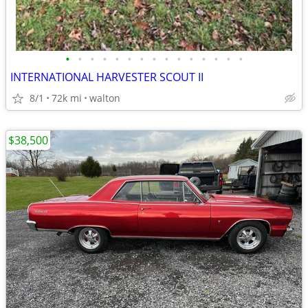
•
•
•
•
•
•
•
•
•
•
•
•
•
•
•
INTERNATIONAL HARVESTER SCOUT II
8/1
72k mi
walton
$38,500