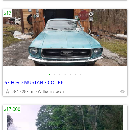
$12
•
•
•
•
•
•
•
67 FORD MUSTANG COUPE
8/4
28k mi
Williamstown
$17,000