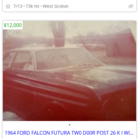
7/13
73k mi
West Groton
$12,000
•
1964 FORD FALCON FUTURA TW0 D00R POST 26 K I WILL TAKE CASH AND TRADE