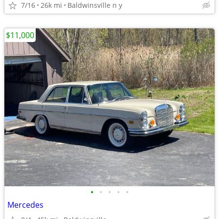
7/16
26k mi
Baldwinsville n y
$11,000
•
•
•
•
•
Mercedes